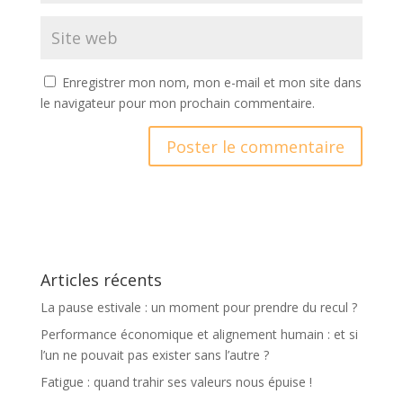
Enregistrer mon nom, mon e-mail et mon site dans
le navigateur pour mon prochain commentaire.
A
l
t
e
r
Articles récents
n
a
La pause estivale : un moment pour prendre du recul ?
t
Performance économique et alignement humain : et si
i
l’un ne pouvait pas exister sans l’autre ?
v
Fatigue : quand trahir ses valeurs nous épuise !
e