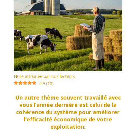
Note attribuée par nos lecteurs
4.9
(
10
)
Un autre thème souvent travaillé avec
vous l’année dernière est celui de la
cohérence du système pour améliorer
l’efficacité économique de votre
exploitation.