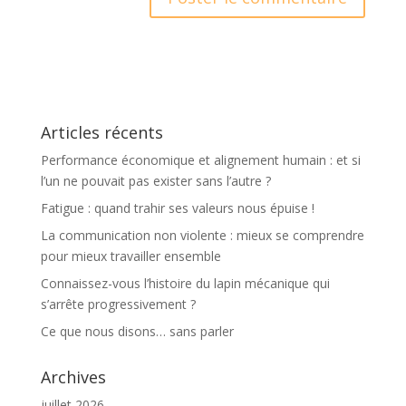
A
l
t
e
r
Articles récents
n
a
Performance économique et alignement humain : et si
t
l’un ne pouvait pas exister sans l’autre ?
i
Fatigue : quand trahir ses valeurs nous épuise !
v
La communication non violente : mieux se comprendre
e
pour mieux travailler ensemble
:
Connaissez-vous l’histoire du lapin mécanique qui
s’arrête progressivement ?
Ce que nous disons… sans parler
Archives
juillet 2026