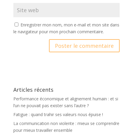
Enregistrer mon nom, mon e-mail et mon site dans
le navigateur pour mon prochain commentaire.
A
l
t
e
r
Articles récents
n
a
Performance économique et alignement humain : et si
t
l’un ne pouvait pas exister sans l’autre ?
i
Fatigue : quand trahir ses valeurs nous épuise !
v
La communication non violente : mieux se comprendre
e
pour mieux travailler ensemble
: