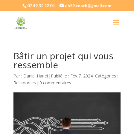
07 49 32 22 04
dh59.coach@gmail.com
Bâtir un projet qui vous
ressemble
Par :
Daniel Harlet
|
Publié le : Fév 7, 2024
|
Catégories :
Ressources
|
0 commentaires