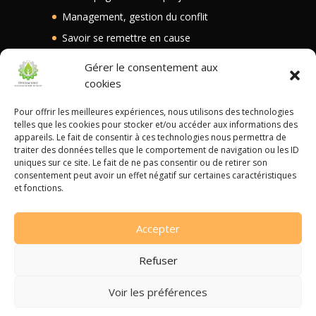
Management, gestion du conflit
Savoir se remettre en cause
Transmission intergénérationnelle
Gérer le consentement aux
Blog
cookies
Contact
Pour offrir les meilleures expériences, nous utilisons des technologies
telles que les cookies pour stocker et/ou accéder aux informations des
appareils. Le fait de consentir à ces technologies nous permettra de
Autres liens
traiter des données telles que le comportement de navigation ou les ID
uniques sur ce site. Le fait de ne pas consentir ou de retirer son
Mentions Légales
consentement peut avoir un effet négatif sur certaines caractéristiques
et fonctions.
Politique de confidentialité
Accepter
Refuser
Voir les préférences
Tous droits réservés © 2026
DH Coaching
|
Développé