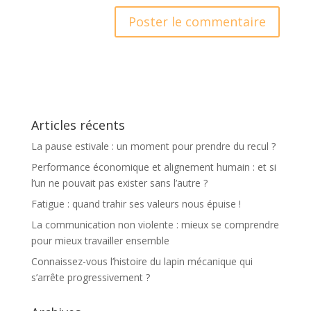
A
l
t
e
r
Articles récents
n
a
La pause estivale : un moment pour prendre du recul ?
t
Performance économique et alignement humain : et si
i
l’un ne pouvait pas exister sans l’autre ?
v
Fatigue : quand trahir ses valeurs nous épuise !
e
:
La communication non violente : mieux se comprendre
pour mieux travailler ensemble
Connaissez-vous l’histoire du lapin mécanique qui
s’arrête progressivement ?