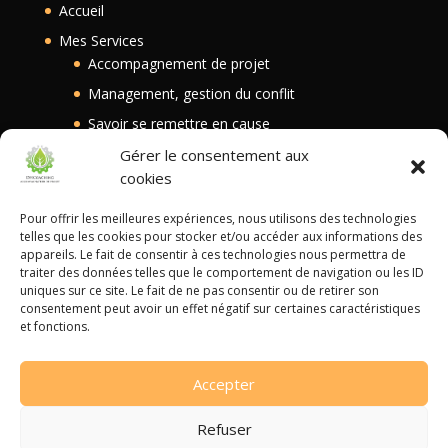
Accueil
Mes Services
Accompagnement de projet
Management, gestion du conflit
Savoir se remettre en cause
Transmission intergénérationnelle
Gérer le consentement aux
cookies
Blog
Contact
Pour offrir les meilleures expériences, nous utilisons des technologies
telles que les cookies pour stocker et/ou accéder aux informations des
appareils. Le fait de consentir à ces technologies nous permettra de
traiter des données telles que le comportement de navigation ou les ID
Autres liens
uniques sur ce site. Le fait de ne pas consentir ou de retirer son
consentement peut avoir un effet négatif sur certaines caractéristiques
Mentions Légales
et fonctions.
Politique de confidentialité
Accepter
Refuser