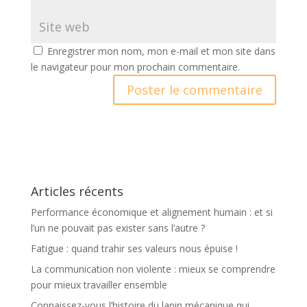
Enregistrer mon nom, mon e-mail et mon site dans
le navigateur pour mon prochain commentaire.
A
l
t
e
r
Articles récents
n
a
Performance économique et alignement humain : et si
t
l’un ne pouvait pas exister sans l’autre ?
i
Fatigue : quand trahir ses valeurs nous épuise !
v
La communication non violente : mieux se comprendre
e
pour mieux travailler ensemble
:
Connaissez-vous l’histoire du lapin mécanique qui